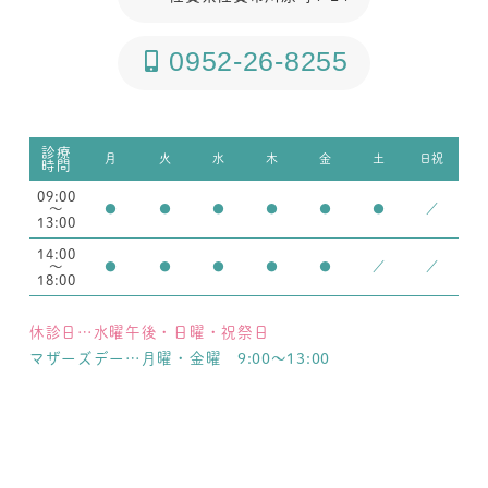
0952-26-8255
診療
月
火
水
木
金
土
日祝
時間
09:00
～
●
●
●
●
●
●
／
13:00
14:00
～
●
●
●
●
●
／
／
18:00
休診日…水曜午後・日曜・祝祭日
マザーズデー…月曜・金曜 9:00～13:00