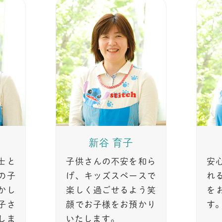
新谷 育子
士と
子供さんの不安を和ら
安
の子
げ、キッズスペースで
れ
かし
楽しく過ごせるよう笑
を
子さ
顔でお子様をお預かり
す
しま
いたします。