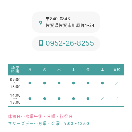
〒840-0843
佐賀県佐賀市川原町1-24
0952-26-8255
診療
月
火
水
木
金
土
日祝
時間
09:00
～
●
●
●
●
●
●
／
13:00
14:00
～
●
●
●
●
●
／
／
18:00
休診日…水曜午後・日曜・祝祭日
マザーズデー…月曜・金曜 9:00～13:00