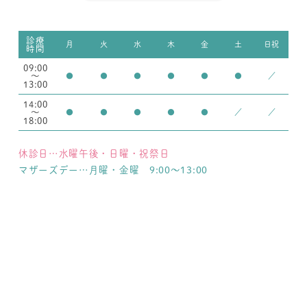
診療
月
火
水
木
金
土
日祝
時間
09:00
～
●
●
●
●
●
●
／
13:00
14:00
～
●
●
●
●
●
／
／
18:00
休診日…水曜午後・日曜・祝祭日
マザーズデー…月曜・金曜 9:00～13:00