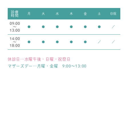
診療
月
火
水
木
金
土
日祝
時間
09:00
～
●
●
●
●
●
●
／
13:00
14:00
～
●
●
●
●
●
／
／
18:00
休診日…水曜午後・日曜・祝祭日
マザーズデー…月曜・金曜 9:00～13:00